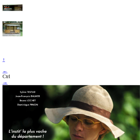
↑
←
Ctrl
→