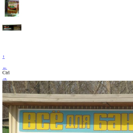
↑
←
Ctrl
→