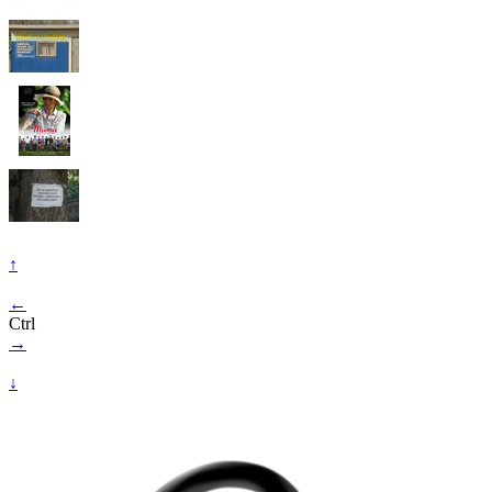
↑
←
Ctrl
→
↓