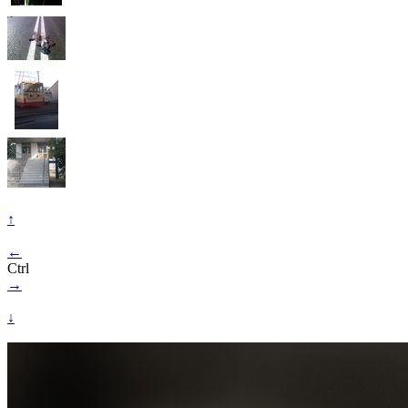
↑
←
Ctrl
→
↓