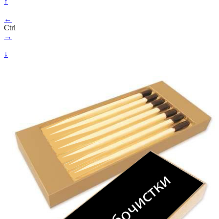
↑
←
Ctrl
→
↓