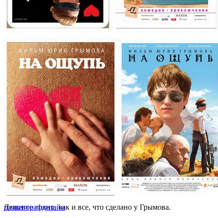
Дешевое говно, как и все, что сделано у Грымова.
плакат
графдизайн