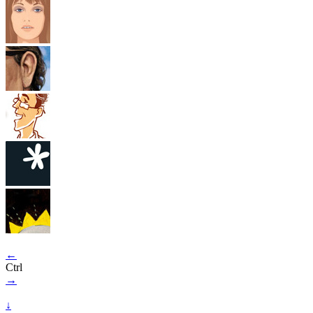
←
Ctrl
→
↓