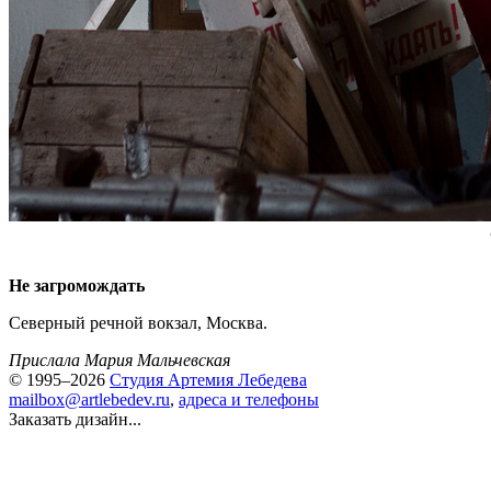
Не загромождать
Северный речной вокзал, Москва.
Прислала Мария Мальчевская
© 1995–2026
Студия Артемия Лебедева
mailbox@artlebedev.ru
,
адреса и телефоны
Заказать дизайн...