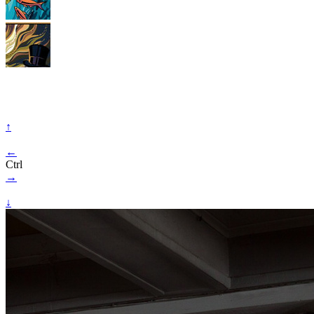
↑
←
Ctrl
→
↓