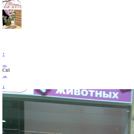
↑
←
Ctrl
→
↓