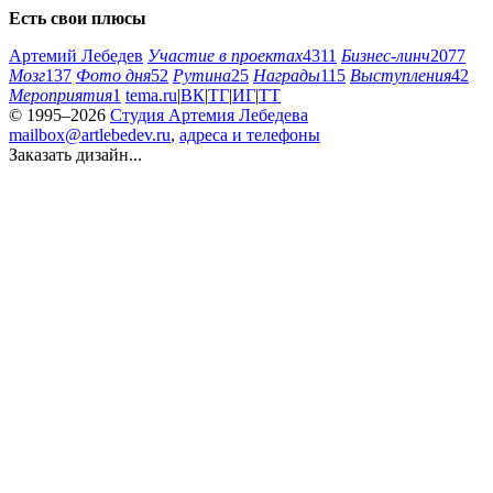
Есть свои плюсы
Артемий Лебедев
Участие в проектах
4311
Бизнес-линч
2077
Мозг
137
Фото дня
52
Рутина
25
Награды
115
Выступления
42
Мероприятия
1
tema.ru
|
ВК
|
ТГ
|
ИГ
|
ТТ
© 1995–2026
Студия Артемия Лебедева
mailbox@artlebedev.ru
,
адреса и телефоны
Заказать дизайн...