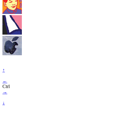
↑
←
Ctrl
→
↓