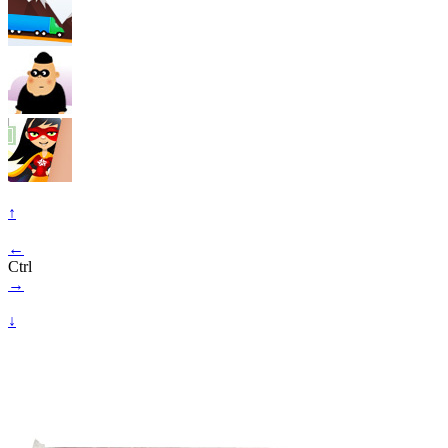
↑
←
Ctrl
→
↓