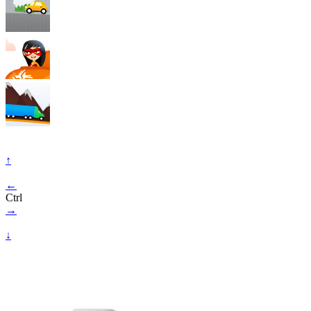
↑
←
Ctrl
→
↓