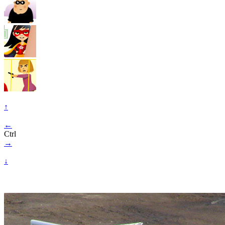
↑
←
Ctrl
→
↓