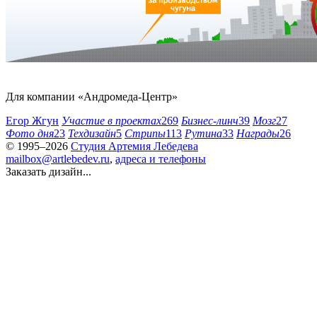
Для компании «Андромеда-Центр»
Егор Жгун
Участие в проектах
269
Бизнес-линч
39
Мозг
27
Фото дня
23
Техдизайн
5
Стрипы
113
Рутина
33
Награды
26
© 1995–2026
Студия Артемия Лебедева
mailbox@artlebedev.ru
,
адреса и телефоны
Заказать дизайн...