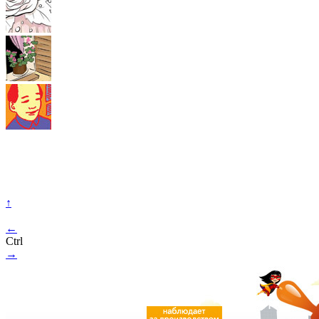
↑
←
Ctrl
→