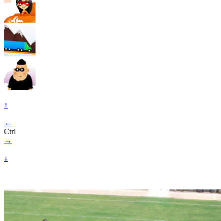
↑
←
Ctrl
→
↓