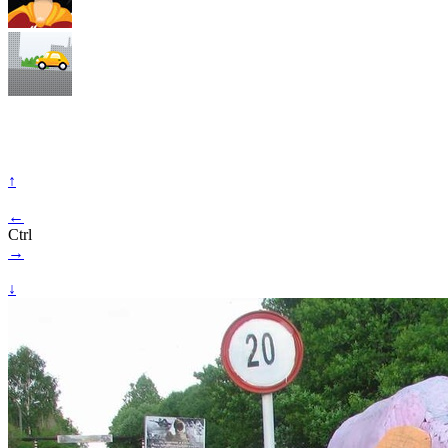
↑
←
Ctrl
→
↓