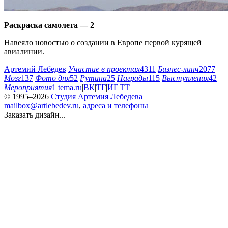
Раскраска самолета — 2
Навеяло новостью о создании в Европе первой курящей
авиалинии.
Артемий Лебедев
Участие в проектах
4311
Бизнес-линч
2077
Мозг
137
Фото дня
52
Рутина
25
Награды
115
Выступления
42
Мероприятия
1
tema.ru
|
ВК
|
ТГ
|
ИГ
|
ТТ
© 1995–2026
Студия Артемия Лебедева
mailbox@artlebedev.ru
,
адреса и телефоны
Заказать дизайн...