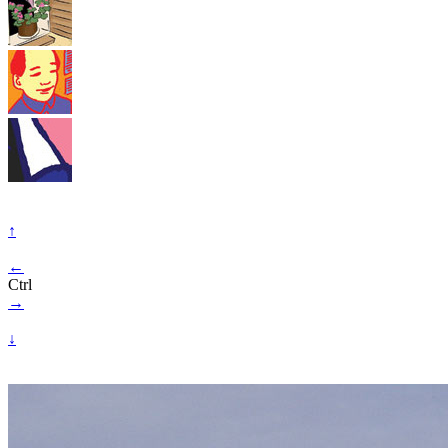
↑
←
Ctrl
→
↓