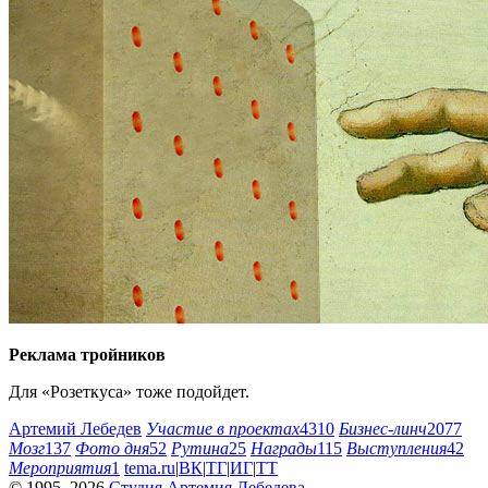
Реклама тройников
Для «Розеткуса» тоже подойдет.
Артемий Лебедев
Участие в проектах
4310
Бизнес-линч
2077
Мозг
137
Фото дня
52
Рутина
25
Награды
115
Выступления
42
Мероприятия
1
tema.ru
|
ВК
|
ТГ
|
ИГ
|
ТТ
© 1995–2026
Студия Артемия Лебедева