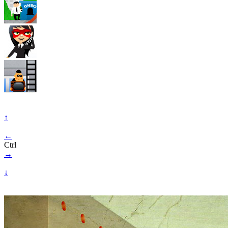
↑
←
Ctrl
→
↓