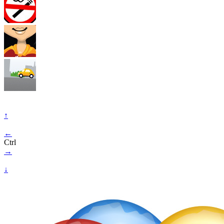
↑
←
Ctrl
→
↓