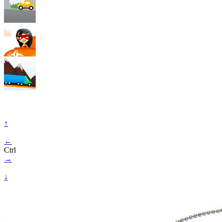
↑
←
Ctrl
→
↓