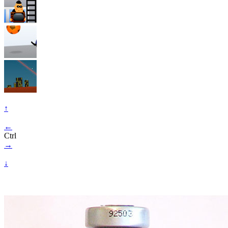
↑
←
Ctrl
→
↓