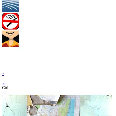
↑
←
Ctrl
→