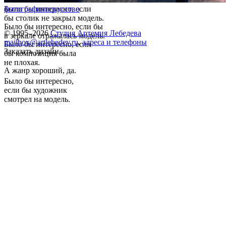
Было бы интересно, если
фотография
искусство
бы столик не закрыл модель.
Было бы интересно, если бы
© 1995–2026
Студия Артемия Лебедева
в зеркале отражалась модель.
mailbox@artlebedev.ru
,
адреса и телефоны
Было бы интересно, если
Заказать дизайн...
бы композиция была
не плохая.
А жанр хороший, да.
Было бы интересно,
если бы художник
смотрел на модель.