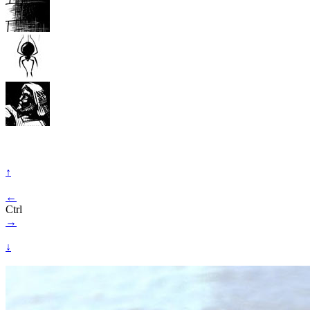
↑
←
Ctrl
→
↓