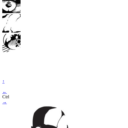
↑
←
Ctrl
→