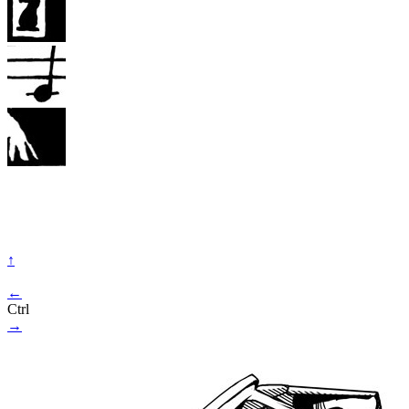
↑
←
Ctrl
→