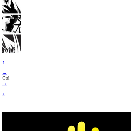
↑
←
Ctrl
→
↓