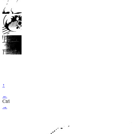
↑
←
Ctrl
→