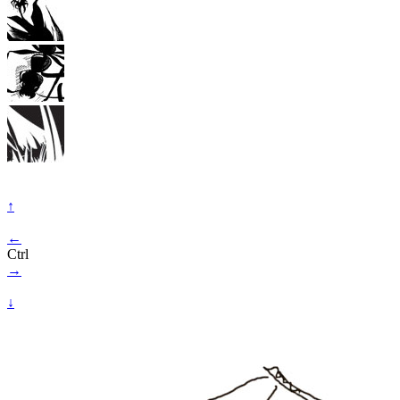
↑
←
Ctrl
→
↓