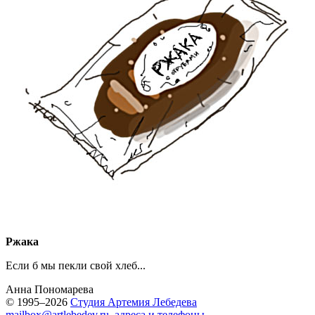
Ржака
Если б мы пекли свой хлеб...
Анна Пономарева
© 1995–2026
Студия Артемия Лебедева
mailbox@artlebedev.ru
,
адреса и телефоны