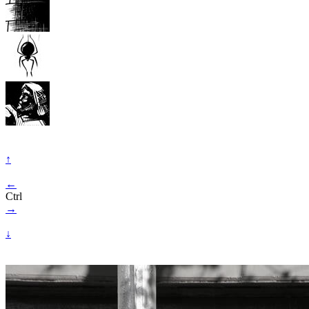
↑
←
Ctrl
→
↓