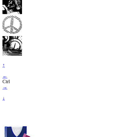
↑
←
Ctrl
→
↓