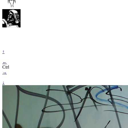
↑
←
Ctrl
→
↓