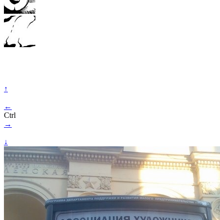
↑
←
Ctrl
→
↓