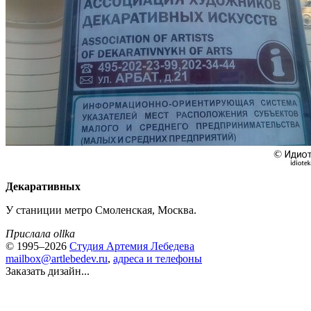
Декаративных
У станиции метро Смоленская, Москва.
Прислала ollka
© 1995–2026
Студия Артемия Лебедева
mailbox@artlebedev.ru
,
адреса и телефоны
Заказать дизайн...