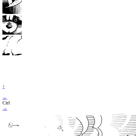
↑
←
Ctrl
→