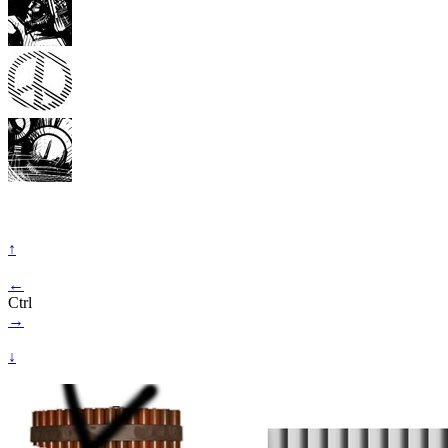
↑
←
Ctrl
→
↓