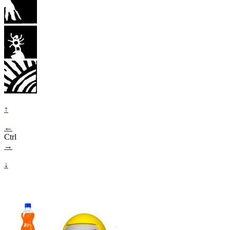
↑
←
Ctrl
→
↓