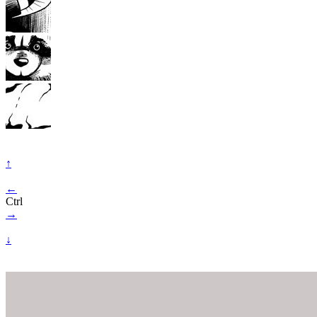
↑
←
Ctrl
→
↓