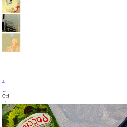
↑
←
Ctrl
→