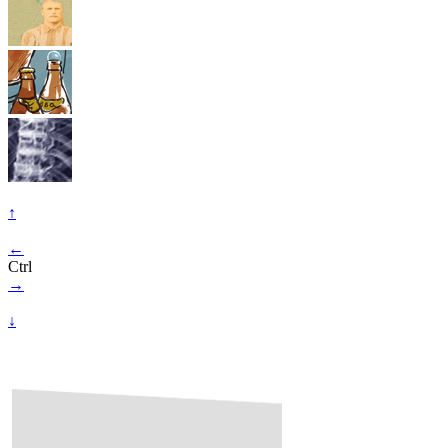
↑
←
Ctrl
→
↓