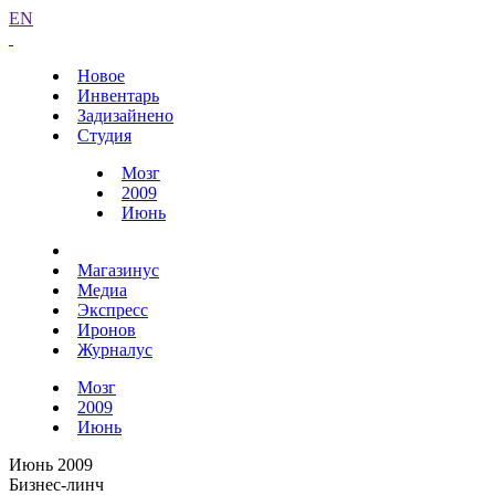
EN
Новое
Инвентарь
Задизайнено
Студия
Мозг
2009
Июнь
Магазинус
Медиа
Экспресс
Иронов
Журналус
Мозг
2009
Июнь
Июнь 2009
Бизнес-линч