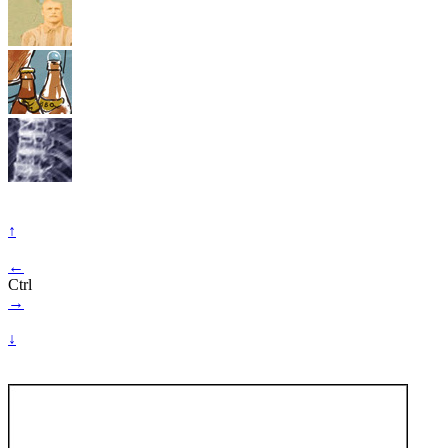
↑
←
Ctrl
→
↓