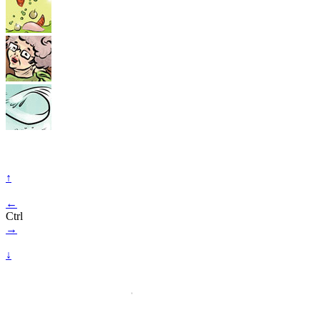
↑
←
Ctrl
→
↓