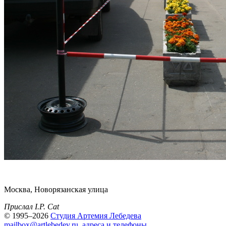
Москва, Новорязанская улица
Прислал I.P. Cat
© 1995–2026
Студия Артемия Лебедева
mailbox@artlebedev.ru
,
адреса и телефоны