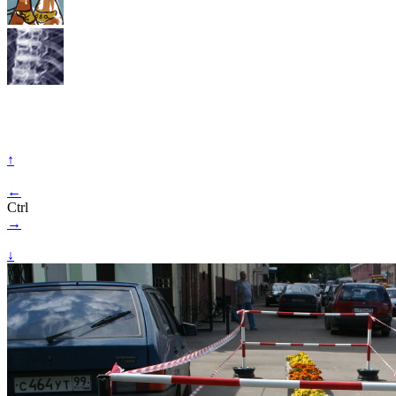
↑
←
Ctrl
→
↓