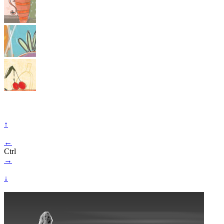
↑
←
Ctrl
→
↓