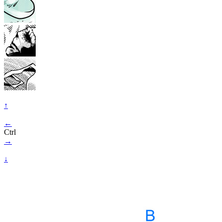
↑
←
Ctrl
→
↓