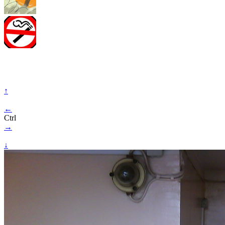
↑
←
Ctrl
→
↓