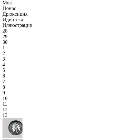
Мозг
Понос
Дрюкенция
Идиотека
Иллюстрации
28
29
30
1
2
3
4
5
6
7
8
9
10
11
12
13