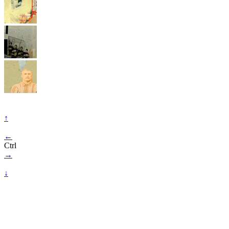
↑
←
Ctrl
→
↓