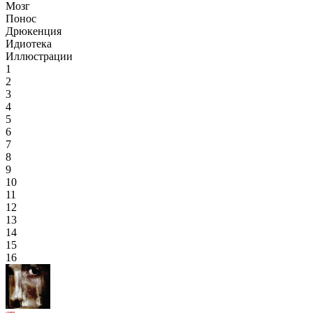
Мозг
Понос
Дрюкенция
Идиотека
Иллюстрации
1
2
3
4
5
6
7
8
9
10
11
12
13
14
15
16