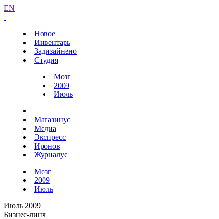
EN
Новое
Инвентарь
Задизайнено
Студия
Мозг
2009
Июль
Магазинус
Медиа
Экспресс
Иронов
Журналус
Мозг
2009
Июль
Июль 2009
Бизнес-линч