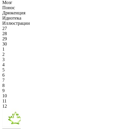
Мозг
Понос
Дрюкенция
Идиотека
Иллюстрации
27
28
29
30
1
2
3
4
5
6
7
8
9
10
11
12