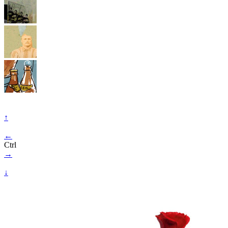
↑
←
Ctrl
→
↓