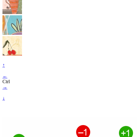
↑
←
Ctrl
→
↓